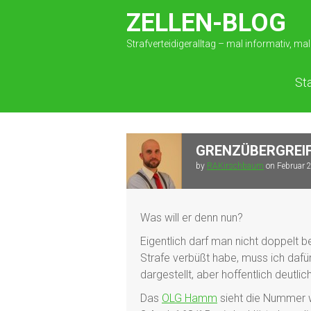
ZELLEN-BLOG
Strafverteidigeralltag – mal informativ, mal 
St
GRENZÜBERGREIF
by
RAKirschbaum
on
Februar 
Was will er denn nun?
Eigentlich darf man nicht doppelt be
Strafe verbüßt habe, muss ich dafür
dargestellt, aber hoffentlich deutlich
Das
OLG Hamm
sieht die Nummer 