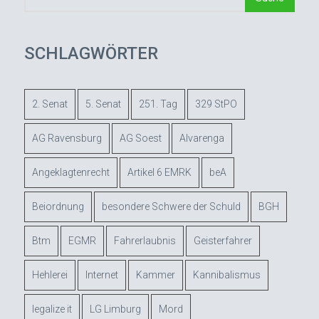
SCHLAGWÖRTER
2. Senat
5. Senat
251. Tag
329 StPO
AG Ravensburg
AG Soest
Alvarenga
Angeklagtenrecht
Artikel 6 EMRK
beA
Beiordnung
besondere Schwere der Schuld
BGH
Btm
EGMR
Fahrerlaubnis
Geisterfahrer
Hehlerei
Internet
Kammer
Kannibalismus
legalize it
LG Limburg
Mord