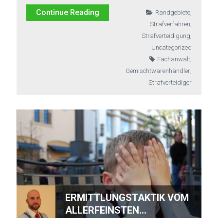
,
Continue Reading
Randgebiete
,
Strafverfahren
,
Strafverteidigung
Uncategorized
,
Fachanwalt
,
Gemischtwarenhändler
Strafverteidiger
ERMITTLUNGSTAKTIK VOM
ALLERFEINSTEN…