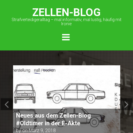
ZELLEN-BLOG
Strafverteidigeralltag – mal informativ, mal lustig, häufig mit
Ironie
Neues aus dem Zellen-Blog
N
#Oldtimer in der E-Akte
#
by
on
März 9, 2018
b