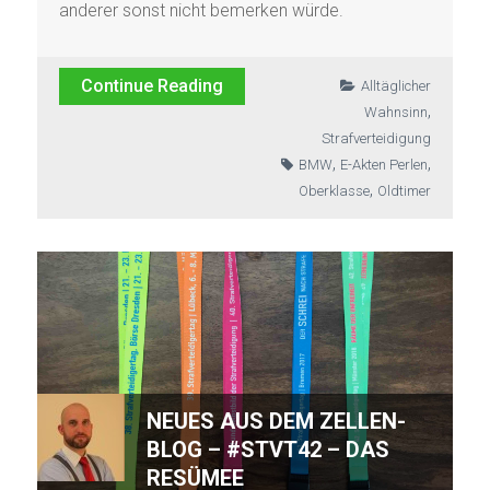
anderer sonst nicht bemerken würde.
Continue Reading
Alltäglicher
,
Wahnsinn
Strafverteidigung
,
,
BMW
E-Akten Perlen
,
Oberklasse
Oldtimer
NEUES AUS DEM ZELLEN-
BLOG – #STVT42 – DAS
RESÜMEE