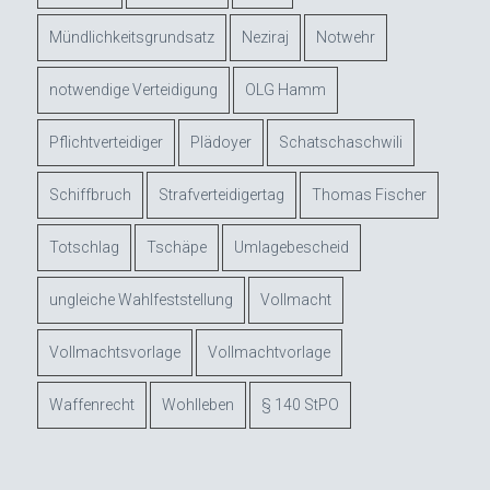
Mündlichkeitsgrundsatz
Neziraj
Notwehr
notwendige Verteidigung
OLG Hamm
Pflichtverteidiger
Plädoyer
Schatschaschwili
Schiffbruch
Strafverteidigertag
Thomas Fischer
Totschlag
Tschäpe
Umlagebescheid
ungleiche Wahlfeststellung
Vollmacht
Vollmachtsvorlage
Vollmachtvorlage
Waffenrecht
Wohlleben
§ 140 StPO