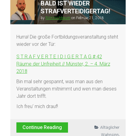
BALD IST WIEDER
STRAFVERTEIDIGERTAG!
by
RAKirschbaum
on
Februar 21, 2018
Hurra! Die große Fortbildungsveranstaltung steht
wieder vor der Tür:
S T R A F V E R T E I D I G E R T A G # 42
Räume der Unfreiheit // Münster, 2. – 4. März
2018
Bin mal sehr gespannt, was man aus den
Veranstaltungen mitnimmt und wen man dieses
Jahr dort trifft.
Ich freu‘ mich drauf!
Continue Reading
Alltäglicher
,
Wahnsinn