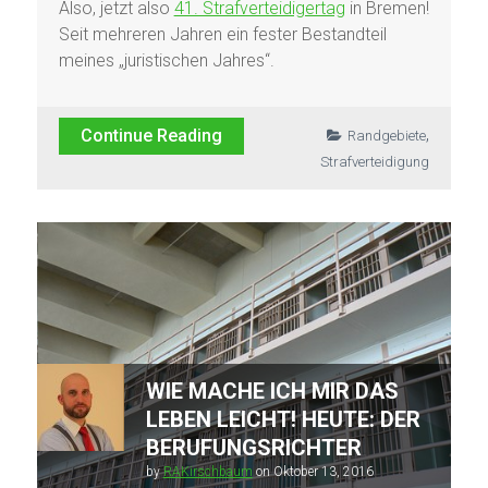
Also, jetzt also
41. Strafverteidigertag
in Bremen!
Seit mehreren Jahren ein fester Bestandteil
meines „juristischen Jahres“.
,
Continue Reading
Randgebiete
Strafverteidigung
WIE MACHE ICH MIR DAS
LEBEN LEICHT! HEUTE: DER
BERUFUNGSRICHTER
by
RAKirschbaum
on
Oktober 13, 2016