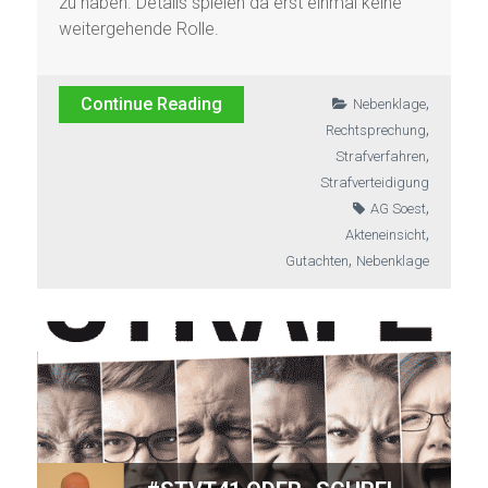
zu haben. Details spielen da erst einmal keine
weitergehende Rolle.
,
Continue Reading
Nebenklage
,
Rechtsprechung
,
Strafverfahren
Strafverteidigung
,
AG Soest
,
Akteneinsicht
,
Gutachten
Nebenklage