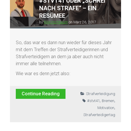
#STVT41 ODER „SCHREI
NACH STRAFE“ – EIN
RESÜMEE
by
RAKirschbaum
on
März 26, 2017
So, das war es dann nun wieder für dieses Jahr
mit dem Treffen der Strafverteidigerinnen und
Strafverteidigern an dem ja aber auch nicht
immer alle teilnehmen.
Wie war es denn jetzt also:
Continue Reading
Strafverteidigung
,
,
#stvt41
Bremen
,
Motivation
Strafverteidigertag