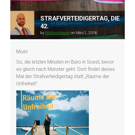
STRAFVERTEIDIGERTAG, DIE
42.
by
RAKirschbaum
on
März 2, 2018
Moin!
So, die letzten Minuten im Büro in Soest, bevor
es gleich nach Münster geht. Dort findet dieses
Mal der Strafverteidigertag statt „Räume der
Unfreiheit“.