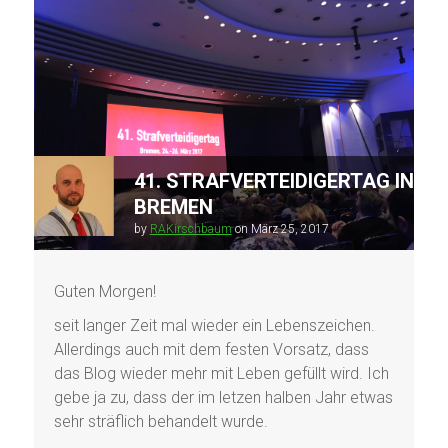
41. STRAFVERTEIDIGERTAG IN
BREMEN
by
RAKirschbaum
on
März 25, 2017
Guten Morgen!
seit langer Zeit mal wieder ein Lebenszeichen.
Allerdings auch mit dem festen Vorsatz, dass
das Blog wieder mehr mit Leben gefüllt wird. Ich
gebe ja zu, dass der im letzen halben Jahr etwas
sehr sträflich behandelt wurde.