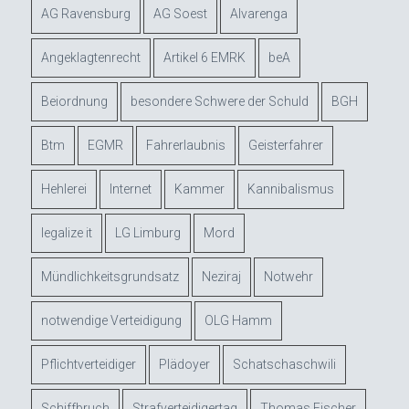
AG Ravensburg
AG Soest
Alvarenga
Angeklagtenrecht
Artikel 6 EMRK
beA
Beiordnung
besondere Schwere der Schuld
BGH
Btm
EGMR
Fahrerlaubnis
Geisterfahrer
Hehlerei
Internet
Kammer
Kannibalismus
legalize it
LG Limburg
Mord
Mündlichkeitsgrundsatz
Neziraj
Notwehr
notwendige Verteidigung
OLG Hamm
Pflichtverteidiger
Plädoyer
Schatschaschwili
Schiffbruch
Strafverteidigertag
Thomas Fischer