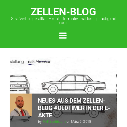
ZELLEN-BLOG
Strafverteidigeralltag – mal informativ, mal lustig, häufig mit
Ironie
NEUES AUS DEM ZELLEN-
BLOG #OLDTIMER IN DER E-
AKTE
by
RAKirschbaum
on
März 9, 2018