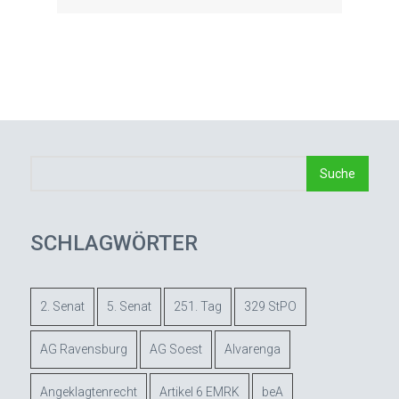
SCHLAGWÖRTER
2. Senat
5. Senat
251. Tag
329 StPO
AG Ravensburg
AG Soest
Alvarenga
Angeklagtenrecht
Artikel 6 EMRK
beA