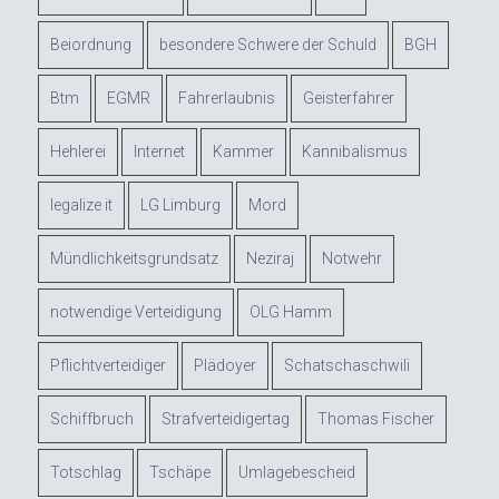
Beiordnung
besondere Schwere der Schuld
BGH
Btm
EGMR
Fahrerlaubnis
Geisterfahrer
Hehlerei
Internet
Kammer
Kannibalismus
legalize it
LG Limburg
Mord
Mündlichkeitsgrundsatz
Neziraj
Notwehr
notwendige Verteidigung
OLG Hamm
Pflichtverteidiger
Plädoyer
Schatschaschwili
Schiffbruch
Strafverteidigertag
Thomas Fischer
Totschlag
Tschäpe
Umlagebescheid