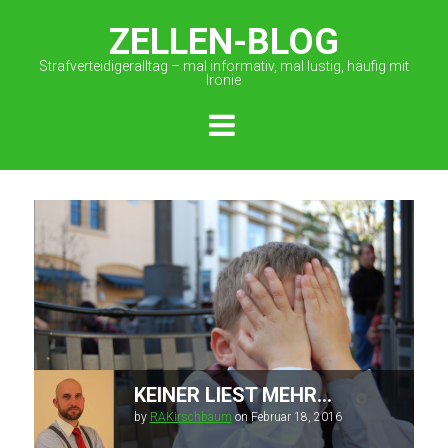
ZELLEN-BLOG
Strafverteidigeralltag – mal informativ, mal lustig, häufig mit
Ironie
KEINER LIEST MEHR…
by
RAKirschbaum
on
Februar 18, 2016