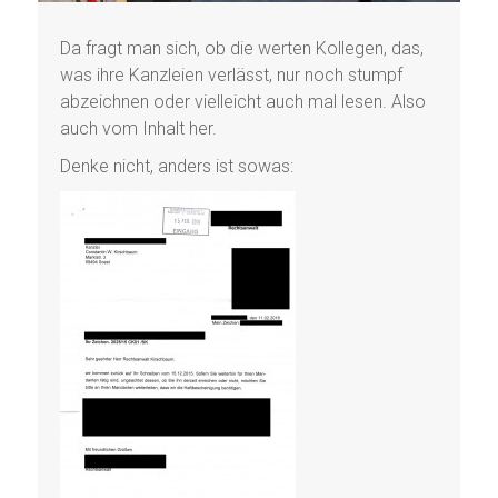
Da fragt man sich, ob die werten Kollegen, das,
was ihre Kanzleien verlässt, nur noch stumpf
abzeichnen oder vielleicht auch mal lesen. Also
auch vom Inhalt her.
Denke nicht, anders ist sowas: