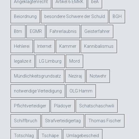
Angeklagtenrecht
Artikel 6 EMRK
beA
Beiordnung
besondere Schwere der Schuld
BGH
Btm
EGMR
Fahrerlaubnis
Geisterfahrer
Hehlerei
Internet
Kammer
Kannibalismus
legalize it
LG Limburg
Mord
Mündlichkeitsgrundsatz
Neziraj
Notwehr
notwendige Verteidigung
OLG Hamm
Pflichtverteidiger
Plädoyer
Schatschaschwili
Schiffbruch
Strafverteidigertag
Thomas Fischer
Totschlag
Tschäpe
Umlagebescheid