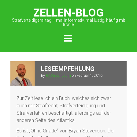
ZELLEN-BLOG
Strafverteidigeralltag – mal informativ, mal lustig, häufig mit
Ironie
LESEEMPFEHLUNG
by
RAKirschbaum
on
Februar 1, 2016
Zur Zeit lese ich ein Buch, welches sich zwar
auch mit Strafrecht, Strafverteidigung und
Strafverfahren beschäftigt, allerdings auf der
anderen Seite des Atlantiks.
Es ist „Ohne Gnade“ von Bryan Stevenson. Der