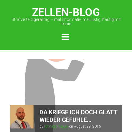
ZELLEN-BLOG
Strafverteidigeralltag – mal informativ, mal lustig, häufig mit
Ironie
DA KRIEGE ICH DOCH GLATT
WIEDER GEFÜHLE…
by
RAKirschbaum
on
August 29, 2016