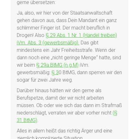
gerne übersetzen:
Ja, also, wir hier von der Staatsanwaltschaft
gehen davon aus, dass Dein Mandant ein ganz
schlimmer Finger ist. Der macht beruflich in
Drogen! Also
§ 29 Abs. 1 Nr. 1 (Handel treiben)
iVm. Abs. 3 (gewerbsmäßig).
Das gibt
mindestens ein Jahr Freiheitsstrafe. Wenn der
dann noch eine „nicht geringe Menge“ hatte, sind
wir beim
§ 29a BtMG (n.g.M)
iVm.
gewerbsmäßig:
§ 3
0 BtMG, dann sperren wir den
sogar für zwei Jahre weg.
Darüber hinaus hätten wir den gerne als
Berufspetze, damit der wir nicht arbeiten
müssen. Ob oder wie sich das dann im Strafmaß
niederschlägt, verraten wir aber vorher nicht
(§
31 BtMG)
.
Alles in allem heißt das richtig Ärger und eine
ziemlich komplizierte Situation.