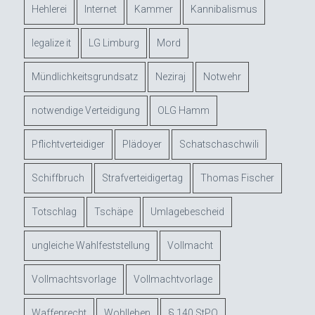
Hehlerei
Internet
Kammer
Kannibalismus
legalize it
LG Limburg
Mord
Mündlichkeitsgrundsatz
Neziraj
Notwehr
notwendige Verteidigung
OLG Hamm
Pflichtverteidiger
Plädoyer
Schatschaschwili
Schiffbruch
Strafverteidigertag
Thomas Fischer
Totschlag
Tschäpe
Umlagebescheid
ungleiche Wahlfeststellung
Vollmacht
Vollmachtsvorlage
Vollmachtvorlage
Waffenrecht
Wohlleben
§ 140 StPO